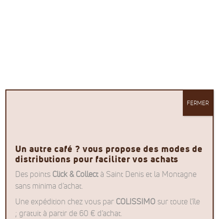
SE CONNECTER
Obligatoire
Identifiant ou e-mail
*
Obligatoire
Mot de passe
*
FERMER
Se souvenir de moi
Se connecter
Mot de passe perdu ?
Un autre café ? vous propose des modes de
distributions pour faciliter vos achats
Des points
Click & Collect
à Saint Denis et la Montagne
sans minima d’achat.
Une expédition chez vous par
COLISSIMO
sur toute l’île
; gratuit à partir de 60 € d’achat.