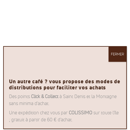
Votre prénom * :
FERMER
Un autre café ? vous propose des modes de
distributions pour faciliter vos achats
Votre e-mail * :
Des points
Click & Collect
à Saint Denis et la Montagne
sans minima d’achat.
Une expédition chez vous par
COLISSIMO
sur toute l’île
; gratuit à partir de 60 € d’achat.