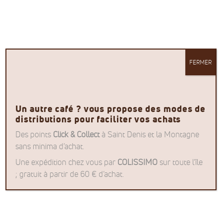
Aucun produit ne correspond à votre
sélection.
FERMER
Un autre café ? vous propose des modes de
distributions pour faciliter vos achats
Des points
Click & Collect
à Saint Denis et la Montagne
sans minima d’achat.
Un autre café ?
Une expédition chez vous par
COLISSIMO
sur toute l’île
; gratuit à partir de 60 € d’achat.
97 417 La Montagne
La Réunion
Nous contacter