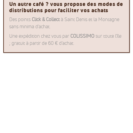
Un autre café ? vous propose des modes de
distributions pour faciliter vos achats
Des points
Click & Collect
à Saint Denis et la Montagne
sans minima d’achat.
Une expédition chez vous par
COLISSIMO
sur toute l’île
; gratuit à partir de 60 € d’achat.
José Carlos Grossi a quitté les champs de son père à
Paraná en 1972 pour se lancer dans sa première
plantation de café dans la région jusqu’alors
méconnue de Cerrado Mineiro.
Avec ses 10 000 $ d’économies, il lance le début de
l’histoire de l’entreprise JC Grossi & Filhos sur ce
terroir inconnu. En 1991, ses efforts paient. Soucieux
d’obtenir une qualité constante dans la production,
José Carlos a adopté une stratégie de verticalisation
des activités de production, ce qui lui a permis